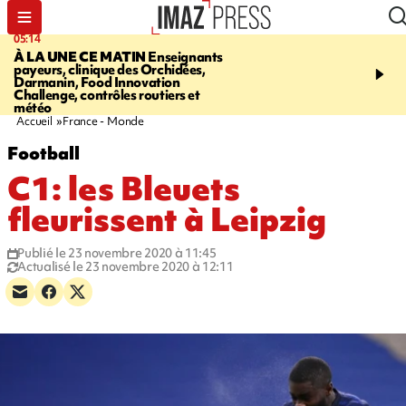
05:14
07:08
À LA UNE CE MATIN
Enseignants
LE PORT
L'incendie à la
payeurs, clinique des Orchidées,
Orchidées pourrait avoi
Darmanin, Food Innovation
conséquences pour les p
Challenge, contrôles routiers et
Réunion
météo
Accueil
France - Monde
Football
C1: les Bleuets
fleurissent à Leipzig
Publié le 23 novembre 2020 à 11:45
Actualisé le 23 novembre 2020 à 12:11