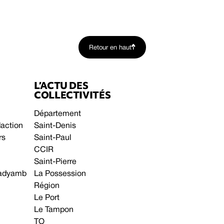
Retour en haut
L’ACTU DES
COLLECTIVITÉS
Département
daction
Saint-Denis
rs
Saint-Paul
CCIR
Saint-Pierre
 gadyamb
La Possession
Région
Le Port
Le Tampon
TO