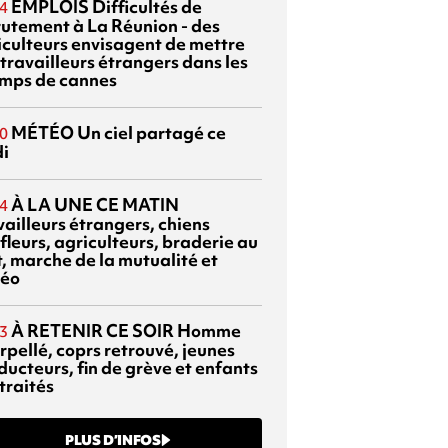
EMPLOIS
Difficultés de
4
rutement à La Réunion - des
iculteurs envisagent de mettre
travailleurs étrangers dans les
mps de cannes
MÉTÉO
Un ciel partagé ce
0
di
À LA UNE CE MATIN
4
vailleurs étrangers, chiens
fleurs, agriculteurs, braderie au
t, marche de la mutualité et
éo
À RETENIR CE SOIR
Homme
3
rpellé, coprs retrouvé, jeunes
ducteurs, fin de grève et enfants
traités
PLUS D’INFOS