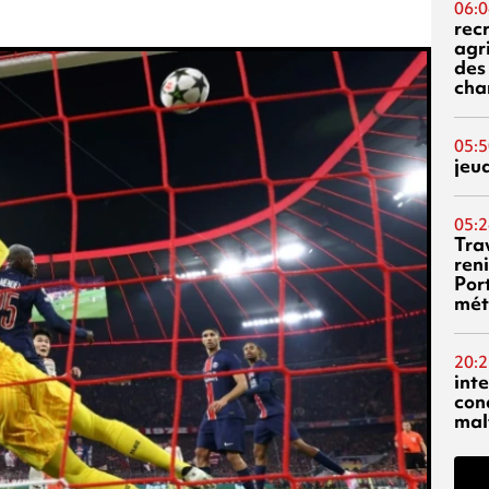
06:0
rec
agr
des 
cha
05:5
jeu
05:2
Tra
reni
Por
mét
20:2
inte
con
mal