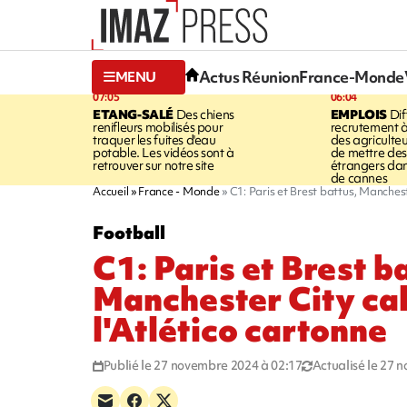
Actus Réunion
France-Monde
MENU
07:05
06:04
ETANG-SALÉ
Des chiens
EMPLOIS
Dif
renifleurs mobilisés pour
recrutement à
traquer les fuites d'eau
des agriculte
potable. Les vidéos sont à
de mettre des 
retrouver sur notre site
étrangers da
de cannes
Accueil
France - Monde
C1: Paris et Brest battus, Manchest
Football
C1: Paris et Brest b
Manchester City cal
l'Atlético cartonne
Publié le 27 novembre 2024 à 02:17
Actualisé le 27 