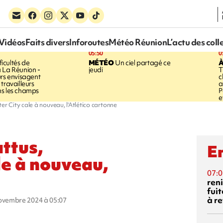
Vidéos
Faits divers
Inforoutes
Météo Réunion
L’actu des coll
05:50
0
ficultés de
MÉTÉO
Un ciel partagé ce
À
 La Réunion -
jeudi
T
urs envisagent
c
travailleurs
a
ns les champs
P
e
er City cale à nouveau, l'Atlético cartonne
attus,
En
e à nouveau,
07:0
reni
fuit
à re
novembre 2024 à 05:07