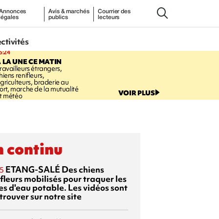
Annonces
Avis & marchés
Courrier des
légales
publics
lecteurs
ectivités
5:24
 LA UNE CE MATIN
ravailleurs étrangers,
hiens renifleurs,
griculteurs, braderie au
ort, marche de la mutualité
VOIR PLUS
t météo
 continu
ETANG-SALÉ
Des chiens
5
fleurs mobilisés pour traquer les
es d'eau potable. Les vidéos sont
trouver sur notre site