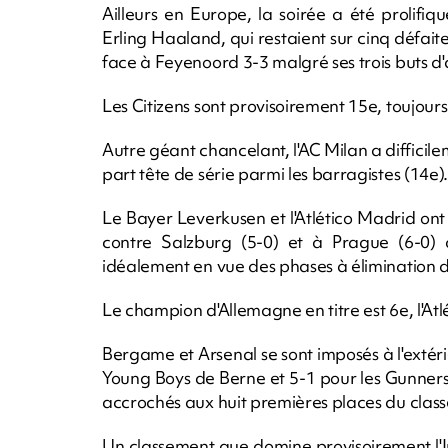
Ailleurs en Europe, la soirée a été prolif
Erling Haaland, qui restaient sur cinq défaite
face à Feyenoord 3-3 malgré ses trois buts 
Les Citizens sont provisoirement 15e, toujour
Autre géant chancelant, l'AC Milan a difficile
part tête de série parmi les barragistes (14e).
Le Bayer Leverkusen et l'Atlético Madrid ont
contre Salzburg (5-0) et à Prague (6-0) 
idéalement en vue des phases à élimination d
Le champion d'Allemagne en titre est 6e, l'Atlé
Bergame et Arsenal se sont imposés à l'extéri
Young Boys de Berne et 5-1 pour les Gunners 
accrochés aux huit premières places du clas
Un classement que domine provisoirement l'In