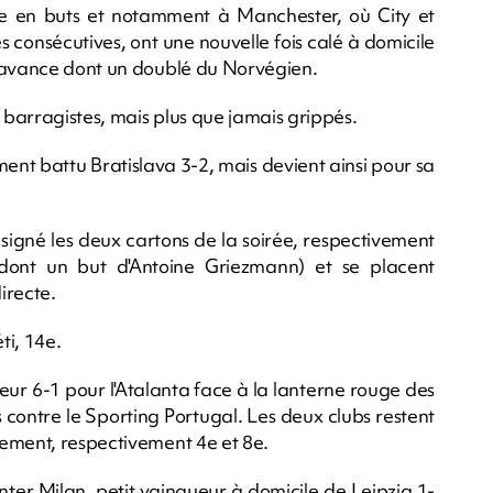
ique en buts et notamment à Manchester, où City et
s consécutives, ont une nouvelle fois calé à domicile
d'avance dont un doublé du Norvégien.
s barragistes, mais plus que jamais grippés.
ment battu Bratislava 3-2, mais devient ainsi pour sa
 signé les deux cartons de la soirée, respectivement
dont un but d'Antoine Griezmann) et se placent
irecte.
ti, 14e.
eur 6-1 pour l'Atalanta face à la lanterne rouge des
contre le Sporting Portugal. Les deux clubs restent
sement, respectivement 4e et 8e.
ter Milan, petit vainqueur à domicile de Leipzig 1-