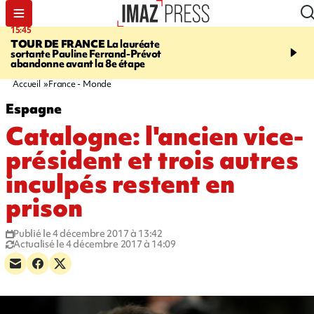
15:45
20:17
TOUR DE FRANCE
La lauréate
À RETENIR CE SOIR
Sé
sortante Pauline Ferrand-Prévot
routière, concours de nou
abandonne avant la 8e étape
du littoral fermée, courr
Darmanin et évacuation
Accueil
France - Monde
Espagne
Catalogne: l'ancien vice-
président et trois autres
inculpés restent en
prison
Publié le 4 décembre 2017 à 13:42
Actualisé le 4 décembre 2017 à 14:09