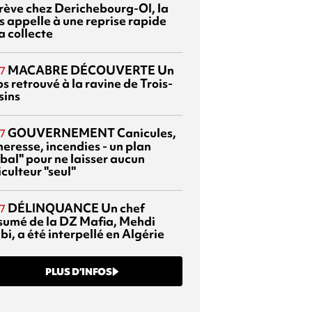
grève chez Derichebourg-OI, la
s appelle à une reprise rapide
a collecte
MACABRE DÉCOUVERTE
Un
7
s retrouvé à la ravine de Trois-
sins
GOUVERNEMENT
Canicules,
7
heresse, incendies - un plan
bal" pour ne laisser aucun
culteur "seul"
DÉLINQUANCE
Un chef
7
sumé de la DZ Mafia, Mehdi
bi, a été interpellé en Algérie
PLUS D’INFOS