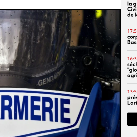
la 
Civi
de l
17:5
corp
Bas
16:3
séc
"glo
agri
13:5
pré
Lari