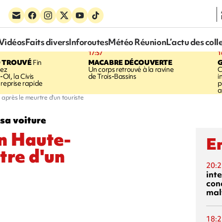
Vidéos
Faits divers
Inforoutes
Météo Réunion
L’actu des coll
17:57
1
 TROUVÉ
Fin
MACABRE DÉCOUVERTE
hez
Un corps retrouvé à la ravine
C
OI, la Civis
de Trois-Bassins
i
 reprise rapide
p
a
près le meurtre d'un touriste
 sa voiture
n Haute-
En
tre d'un
20:2
inte
con
mal
18:2