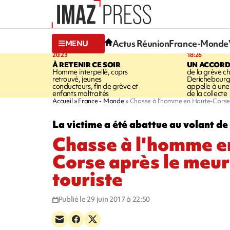
Actus Réunion
France-Monde
MENU
20:23
18:26
À RETENIR CE SOIR
UN ACCORD
Homme interpellé, coprs
de la grève c
retrouvé, jeunes
Derichebourg-
conducteurs, fin de grève et
appelle à une
enfants maltraités
de la collecte
Accueil
France - Monde
Chasse à l'homme en Haute-Corse a
La victime a été abattue au volant de
Chasse à l'homme e
Corse après le meur
touriste
Publié le 29 juin 2017 à 22:50