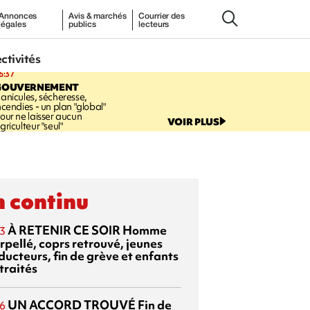
Annonces
Avis & marchés
Courrier des
légales
publics
lecteurs
ectivités
6:37
GOUVERNEMENT
anicules, sécheresse,
ncendies - un plan "global"
our ne laisser aucun
VOIR PLUS
griculteur "seul"
 continu
À RETENIR CE SOIR
Homme
3
rpellé, coprs retrouvé, jeunes
ducteurs, fin de grève et enfants
traités
UN ACCORD TROUVÉ
Fin de
6