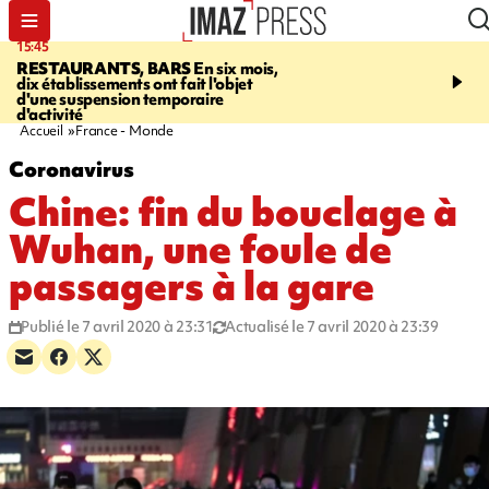
15:45
17:17
RESTAURANTS, BARS
En six mois,
"LE DERNIER REFUG
dix établissements ont fait l'objet
Angeles, un homme vit 
d'une suspension temporaire
panneau publicitaire po
d'activité
promouvoir un film Netf
Accueil
France - Monde
Coronavirus
Chine: fin du bouclage à
Wuhan, une foule de
passagers à la gare
Publié le 7 avril 2020 à 23:31
Actualisé le 7 avril 2020 à 23:39