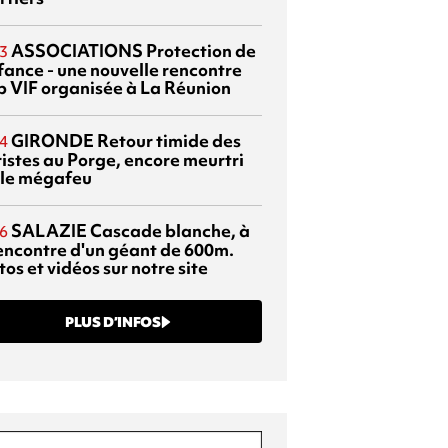
ASSOCIATIONS
Protection de
3
nfance - une nouvelle rencontre
p VIF organisée à La Réunion
GIRONDE
Retour timide des
4
ristes au Porge, encore meurtri
 le mégafeu
SALAZIE
Cascade blanche, à
6
rencontre d'un géant de 600m.
os et vidéos sur notre site
PLUS D’INFOS