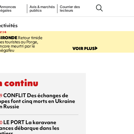
Annonces
Avis & marchés
Courrier des
légales
publics
lecteurs
ectivités
9:14
GIRONDE
Retour timide
es touristes au Porge,
ncore meurtri par le
VOIR PLUS
égafeu
 continu
CONFLIT
Des échanges de
9
ppes font cinq morts en Ukraine
n Russie
LE PORT
La karavane
0
ances débarque dans les
rtiers