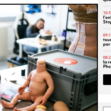
10:3
l’e
Sto
09:1
tou
par
08:2
la 
Phot