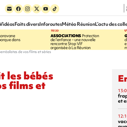
Vidéos
Faits divers
Inforoutes
Météo Réunion
L’actu des coll
10:33
0
karavane
ASSOCIATIONS
Protection
barque dans
de l’enfance - une nouvelle
d
rencontre Stop VIF
e
organisée à La Réunion
m
erréalistes de vos films et séries
it les bébés
En
s films et
13:0
fra
et e
12:1
vac
qua