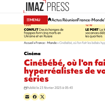
Actus Réunion
France-Monde
MENU
13:09
12:10
CONFLIT
Des échanges de
LE PORT
La 
frappes font cinq morts en
vacances dé
Ukraine et en Russie
les quartiers
Accueil
France - Monde
Cinébébé, où l'on fait les bébés hyp
Cinéma
Cinébébé, où l'on fa
hyperréalistes de vo
séries
Publié le 23 février 2025 à 05:43