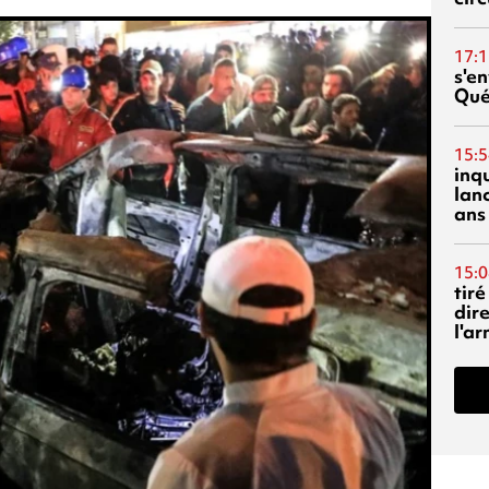
17:1
s'en
Qué
15:5
inq
lanc
ans
15:0
tiré
dir
l'a