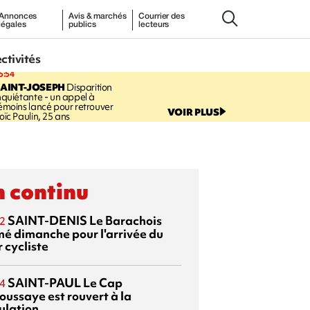
Annonces
Avis & marchés
Courrier des
légales
publics
lecteurs
ectivités
5:54
AINT-JOSEPH
Disparition
nquiétante - un appel à
émoins lancé pour retrouver
VOIR PLUS
oïc Paulin, 25 ans
 continu
SAINT-DENIS
Le Barachois
2
mé dimanche pour l'arrivée du
 cycliste
SAINT-PAUL
Le Cap
4
oussaye est rouvert à la
ulation