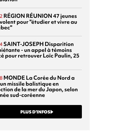
RÉGION RÉUNION
47 jeunes
2
volent pour "étudier et vivre au
bec"
SAINT-JOSEPH
Disparition
4
uiétante - un appel à témoins
é pour retrouver Loïc Paulin, 25
MONDE
La Corée du Nord a
8
 un missile balistique en
ection de la mer du Japon, selon
rmée sud-coréenne
PLUS D’INFOS