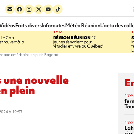
Vidéos
Faits divers
Inforoutes
Météo Réunion
L’actu des coll
17:12
1
Le Cap
RÉGION RÉUNION
47
S
t rouvert à la
jeunes s'envolent pour
i
"étudier et vivre au Québec"
t
L
 frappe américaine en plein Bagdad
s une nouvelle
En
n plein
17:5
fer
Tour
 2024 à 19:57
17:2
Lah
circ