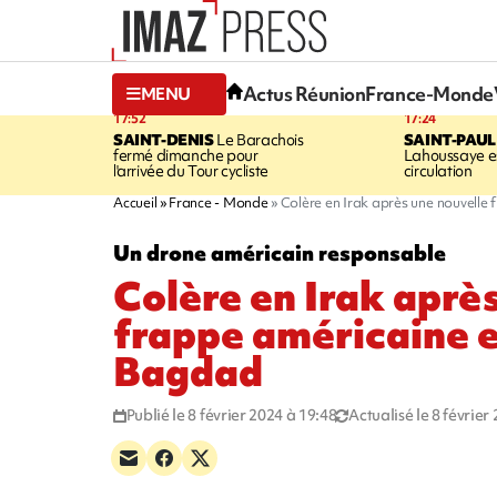
Actus Réunion
France-Monde
MENU
17:52
17:24
SAINT-DENIS
Le Barachois
SAINT-PAUL
fermé dimanche pour
Lahoussaye es
l'arrivée du Tour cycliste
circulation
Accueil
France - Monde
Colère en Irak après une nouvelle
Un drone américain responsable
Colère en Irak aprè
frappe américaine e
Bagdad
Publié le 8 février 2024 à 19:48
Actualisé le 8 février