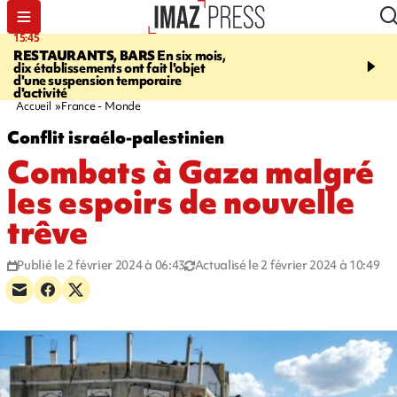
15:45
17:17
RESTAURANTS, BARS
En six mois,
"LE DERNIER REFUG
dix établissements ont fait l'objet
Angeles, un homme vit 
d'une suspension temporaire
panneau publicitaire po
d'activité
promouvoir un film Netf
Accueil
France - Monde
Conflit israélo-palestinien
Combats à Gaza malgré
les espoirs de nouvelle
trêve
Publié le 2 février 2024 à 06:43
Actualisé le 2 février 2024 à 10:49