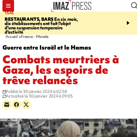
15:45
17:17
RESTAURANTS, BARS
En six mois,
"LE DERNIER REFUG
dix établissements ont fait l'objet
Angeles, un homme vit 
d'une suspension temporaire
panneau publicitaire po
d'activité
promouvoir un film Netf
Accueil
France - Monde
Guerre entre Israël et le Hamas
Combats meurtriers à
Gaza, les espoirs de
trêve relancés
Publié le 30 janvier 2024 à 02:58
Actualisé le 30 janvier 2024 à 09:05