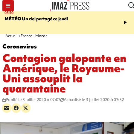
05:50
08:13
MÉTÉO
Un ciel partagé ce jeudi
MORT D'UNE GRAMO
SAINT-PIERRE
La victi
rouée de coups, un susp
en garde à vue
Accueil
France - Monde
Coronavirus
Contagion galopante en
Amérique, le Royaume-
Uni assouplit la
quarantaine
Publié le 3 juillet 2020 à 07:07
Actualisé le 3 juillet 2020 à 07:52