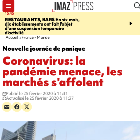
15:45
17:17
RESTAURANTS, BARS
En six mois,
"LE DERNIER REFUG
dix établissements ont fait l'objet
Angeles, un homme vit 
d'une suspension temporaire
panneau publicitaire po
d'activité
promouvoir un film Netf
Accueil
France - Monde
Nouvelle journée de panique
Coronavirus: la
pandémie menace, les
marchés s'affolent
Publié le 25 février 2020 à 11:31
Actualisé le 25 février 2020 à 11:37