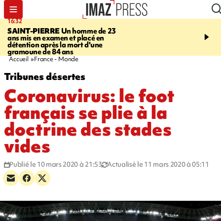
16:32
21:08
SAINT-PIERRE
Un homme de 23
MONDE
Arabie saoudit
ans mis en examen et placé en
et Turquie scellent un p
détention après la mort d'une
défense en pleine guerr
gramoune de 84 ans
Orient
Accueil
France - Monde
Tribunes désertes
Coronavirus: le foot
français se plie à la
doctrine des stades
vides
Publié le 10 mars 2020 à 21:53
Actualisé le 11 mars 2020 à 05:11