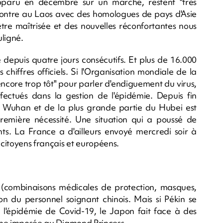
 apparu en décembre sur un marché, restent "très
contre au Laos avec des homologues de pays d'Asie
tre maîtrisée et des nouvelles réconfortantes nous
uligné.
epuis quatre jours consécutifs. Et plus de 16.000
 chiffres officiels. Si l'Organisation mondiale de la
encore trop tôt" pour parler d'endiguement du virus,
effectués dans la gestion de l'épidémie. Depuis fin
 de Wuhan et de la plus grande partie du Hubei est
 première nécessité. Une situation qui a poussé de
ts. La France a d'ailleurs envoyé mercredi soir à
citoyens français et européens.
 (combinaisons médicales de protection, masques,
ion du personnel soignant chinois. Mais si Pékin se
l'épidémie de Covid-19, le Japon fait face à des
taine imposée au Diamond Princess.