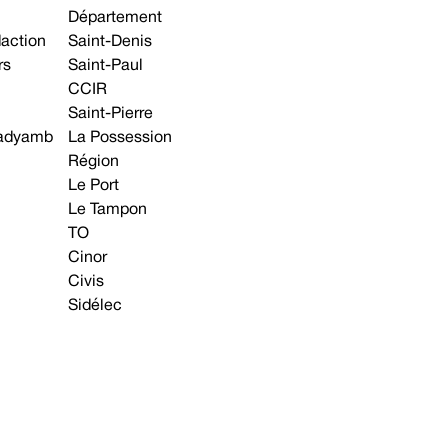
Département
daction
Saint-Denis
rs
Saint-Paul
CCIR
Saint-Pierre
 gadyamb
La Possession
Région
Le Port
Le Tampon
TO
Cinor
Civis
Sidélec
Annonces légales
Avis & Marchés publics