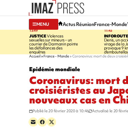
Actus Réunion
France-Monde
MENU
13:49
11:43
JUSTICE
Violences
INFOROUT
sexuelles sur mineurs - un
Denis, un acci
courrier de Darmanin pointe
virage de la 
les défaillances des
provoque 9 k
enquêtes
d'embouteilla
Accueil
France - Monde
Coronavirus: mort de deux croisiér
Epidémie mondiale
Coronavirus: mort 
croisiéristes au Jap
nouveaux cas en Ch
Publié le 20 février 2020 à 10:46
Actualisé le 20 févr