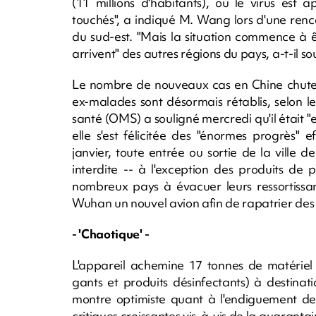
(11 millions d'habitants), où le virus est
touchés", a indiqué M. Wang lors d'une ren
du sud-est. "Mais la situation commence à ê
arrivent" des autres régions du pays, a-t-il so
Le nombre de nouveaux cas en Chine chute d
ex-malades sont désormais rétablis, selon les
santé (OMS) a souligné mercredi qu'il était "
elle s'est félicitée des "énormes progrès" 
janvier, toute entrée ou sortie de la ville
interdite -- à l'exception des produits de
nombreux pays à évacuer leurs ressortissan
Wuhan un nouvel avion afin de rapatrier des 
- 'Chaotique' -
L'appareil achemine 17 tonnes de matériel
gants et produits désinfectants) à destinat
montre optimiste quant à l'endiguement de 
critiques croissantes vis-à-vis de la quaran