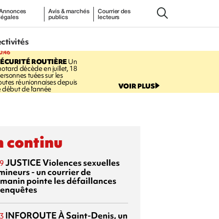
Annonces
Avis & marchés
Courrier des
légales
publics
lecteurs
ectivités
0:46
ÉCURITÉ ROUTIÈRE
Un
otard décède en juillet, 18
ersonnes tuées sur les
outes réunionnaises depuis
VOIR PLUS
e début de l'année
 continu
JUSTICE
Violences sexuelles
9
mineurs - un courrier de
manin pointe les défaillances
 enquêtes
INFOROUTE
À Saint-Denis, un
3