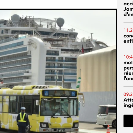
acci
Jam
d'e
11:2
con
enf
10:4
mot
per
réu
l'a
09:2
Att
ing