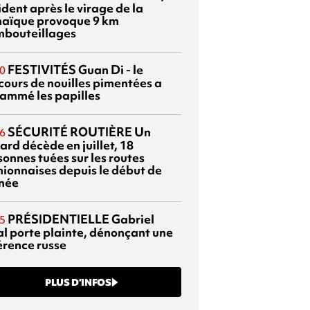
dent après le virage de la
aïque provoque 9 km
mbouteillages
FESTIVITÉS
Guan Di - le
0
cours de nouilles pimentées a
lammé les papilles
SÉCURITÉ ROUTIÈRE
Un
6
ard décède en juillet, 18
sonnes tuées sur les routes
nionnaises depuis le début de
nnée
PRÉSIDENTIELLE
Gabriel
5
al porte plainte, dénonçant une
érence russe
PLUS D’INFOS