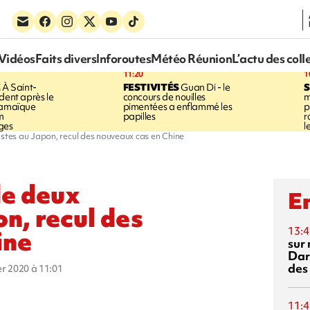
Vidéos
Faits divers
Inforoutes
Météo Réunion
L’actu des coll
11:20
1
E
À Saint-
FESTIVITÉS
Guan Di - le
S
dent après le
concours de nouilles
m
Jamaïque
pimentées a enflammé les
p
m
papilles
r
ges
l
istes au Japon, recul des nouveaux cas en Chine
de deux
En
on, recul des
13:4
ine
sur 
Dar
des
ier 2020 à 11:01
11:4