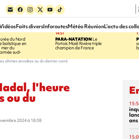
Vidéos
Faits divers
Inforoutes
Météo Réunion
L’actu des coll
14:51
1
orée du Nord
PARA-NATATION
Le
le balistique en
Portois Maël Rivière triple
s
a mer du
champion de France
b
l'armée sud-
es ultimes envolées ou du dernier carré
adal, l'heure
En
s ou du
15:5
inq
lanc
ans
novembre 2024 à 18:38
15:0