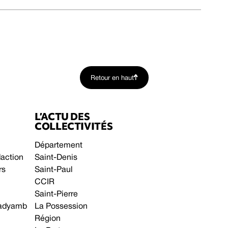
Retour en haut
L’ACTU DES
COLLECTIVITÉS
Département
daction
Saint-Denis
rs
Saint-Paul
CCIR
Saint-Pierre
 gadyamb
La Possession
Région