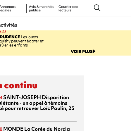
Annonces
Avis & marchés
Courrier des
légales
publics
lecteurs
ectivités
2:23
PRUDENCE
Les jouets
quishy peuvent éclater et
rûler les enfants
VOIR PLUS
 continu
SAINT-JOSEPH
Disparition
4
uiétante - un appel à témoins
é pour retrouver Loïc Paulin, 25
MONDE
La Corée du Nord a
8