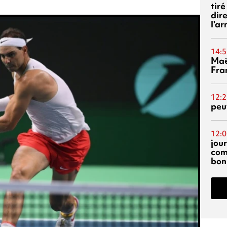
tiré
dir
l'a
14:5
Maë
Fra
12:2
peuv
12:0
jou
com
bon