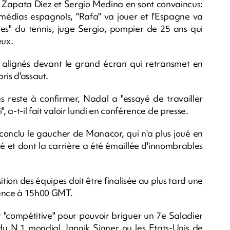
l Zapata Diez et Sergio Medina en sont convaincus:
édias espagnols, "Rafa" va jouer et l'Espagne va
es" du tennis, juge Sergio, pompier de 25 ans qui
eux.
s alignés devant le grand écran qui retransmet en
ris d'assaut.
as reste à confirmer, Nadal a "essayé de travailler
, a-t-il fait valoir lundi en conférence de presse.
 conclu le gaucher de Manacor, qui n'a plus joué en
été et dont la carrière a été émaillée d'innombrables
tion des équipes doit être finalisée au plus tard une
rence à 15h00 GMT.
it "compétitive" pour pouvoir briguer un 7e Saladier
 du N.1 mondial Jannik Sinner ou les Etats-Unis de