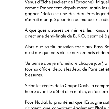
Venus d'Elche (sud-est de l'Espagne), Mique
comme l'annoncent depuis mardi matin les m
gagner. "Rafa est une des dernières légend
n'aurait manqué pour rien au monde ses adi
A quelques dizaines de mètres, les transat
direct une demi-finale de BJK Cup sont déjà p
Alors que sa titularisation face aux Pays-B
aussi dur que possible ce dernier mois et demi"
"Je pense que je m'améliore chaque jour", a
tournoi officiel depuis les Jeux de Paris cet 
blessures.
Selon les règles de la Coupe Davis, la composi
heure avant le début d'un match, en l'occur
Pour Nadal, la priorité est que l'Espagne so
d'argent, que convoitent également l'Italie