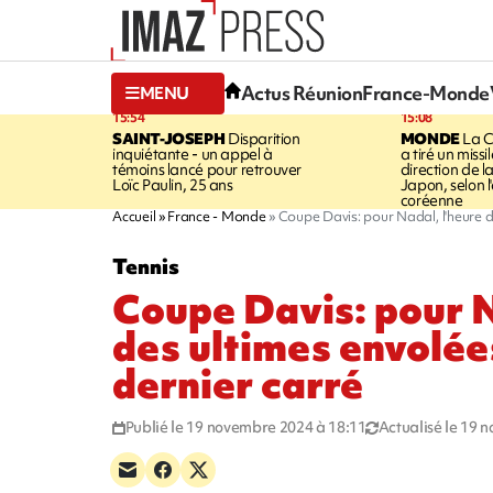
Actus Réunion
France-Monde
MENU
15:54
15:08
SAINT-JOSEPH
Disparition
MONDE
La C
inquiétante - un appel à
a tiré un missi
témoins lancé pour retrouver
direction de l
Loïc Paulin, 25 ans
Japon, selon 
coréenne
Accueil
France - Monde
Coupe Davis: pour Nadal, l'heure d
Tennis
Coupe Davis: pour N
des ultimes envolée
dernier carré
Publié le 19 novembre 2024 à 18:11
Actualisé le 19 