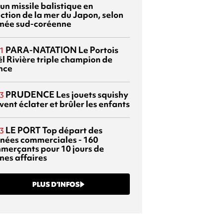
 un missile balistique en
ection de la mer du Japon, selon
rmée sud-coréenne
PARA-NATATION
Le Portois
1
l Rivière triple champion de
nce
PRUDENCE
Les jouets squishy
3
ent éclater et brûler les enfants
LE PORT
Top départ des
3
rnées commerciales - 160
merçants pour 10 jours de
nes affaires
PLUS D’INFOS