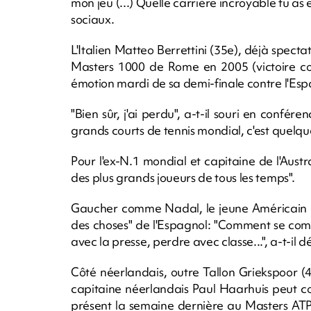
mon jeu (...) Quelle carrière incroyable tu as eu
sociaux.
L'Italien Matteo Berrettini (35e), déjà spect
Masters 1000 de Rome en 2005 (victoire con
émotion mardi de sa demi-finale contre l'Es
"Bien sûr, j'ai perdu", a-t-il souri en confér
grands courts de tennis mondial, c'est quelqu
Pour l'ex-N.1 mondial et capitaine de l'Aust
des plus grands joueurs de tous les temps".
Gaucher comme Nadal, le jeune Américain Be
des choses" de l'Espagnol: "Comment se compo
avec la presse, perdre avec classe...", a-t-il dé
Côté néerlandais, outre Tallon Griekspoor (
capitaine néerlandais Paul Haarhuis peut co
présent la semaine dernière au Masters ATP