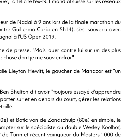
e", l'a félicité l'ex-N.1 mondial suisse sur les réseaux
ateur de Nadal à 9 ans lors de la finale marathon du
tre Guillermo Coria en 5h14), s'est souvenu avec
pagnol à l'US Open 2019.
ence de presse. "Mais jouer contre lui sur un des plus
e chose dont je me souviendrai."
ralie Lleyton Hewitt, le gaucher de Manacor est "un
n Shelton dit avoir "toujours essayé d'apprendre
rter sur et en dehors du court, gérer les relations
taillé.
40e) et Botic van de Zandschulp (80e) en simple, le
mpter sur le spécialiste du double Wesley Koolhof,
 de Turin et récent vainqueur du Masters 1000 de