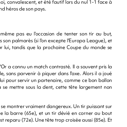
 convalescent, et été fautif lors du nul 1-1 face à
rand héros de son pays.
 même pas eu l'occasion de tenter son tir au but,
s son palmarès (si l'on excepte l'Europa League), et
ur lui, tandis que la prochaine Coupe du monde se
d'Or a connu un match contrasté. Il a souvent pris la
 sans parvenir à piquer dans l'axe. Alors il a joué
ur lui pour servir un partenaire, comme ce bon ballon
 se mettre sous la dent, cette tête largement non
s se montrer vraiment dangereux. Un tir puissant sur
e la barre (65e), et un tir dévié en corner au bout
t reparu (72e). Une tête trop croisée aussi (85e). Et