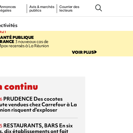
Annonces
Avis & marchés
Courrier des
légales
publics
lecteurs
ectivités
4:21
SANTÉ PUBLIQUE
FRANCE
3 nouveaux cas de
pox recensés à La Réunion
VOIR PLUS
 continu
PRUDENCE
Des cocotes
6
ute vendues chez Carrefour à La
nion risquent d'exploser
RESTAURANTS, BARS
En six
5
, dix établissements ont fait