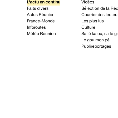
L’actu en continu
Vidéos
Faits divers
Sélection de la Ré
Actus Réunion
Courrier des lecteu
France-Monde
Les plus lus
Inforoutes
Culture
Météo Réunion
Sa lé kalou, sa lé
Lo gou mon péi
Publireportages
A propos d’Imaz Press
Nou