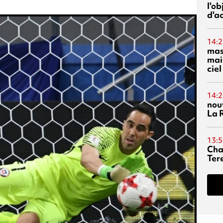
l'o
d'ac
14:2
mas
mai
ciel
14:2
nou
La 
13:5
Cha
Ter