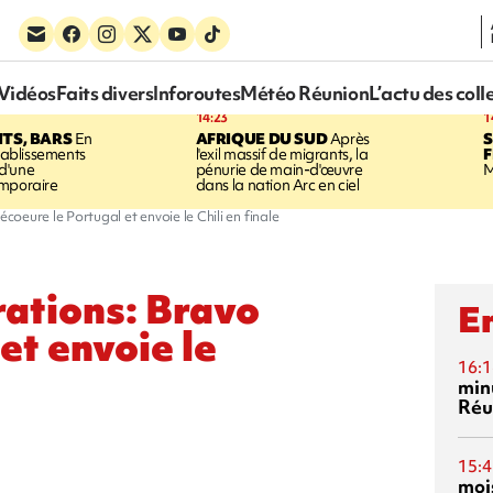
Vidéos
Faits divers
Inforoutes
Météo Réunion
L’actu des coll
14:23
1
TS, BARS
En
AFRIQUE DU SUD
Après
établissements
l'exil massif de migrants, la
 d'une
pénurie de main-d'œuvre
M
emporaire
dans la nation Arc en ciel
oeure le Portugal et envoie le Chili en finale
ations: Bravo
En
et envoie le
16:1
min
Réu
15:4
mois