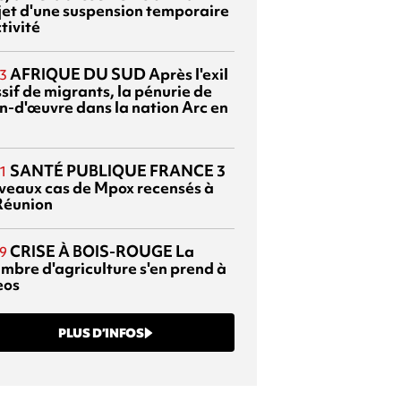
bjet d'une suspension temporaire
tivité
AFRIQUE DU SUD
Après l'exil
3
sif de migrants, la pénurie de
n-d'œuvre dans la nation Arc en
SANTÉ PUBLIQUE FRANCE
3
1
veaux cas de Mpox recensés à
Réunion
CRISE À BOIS-ROUGE
La
9
mbre d'agriculture s'en prend à
eos
PLUS D’INFOS