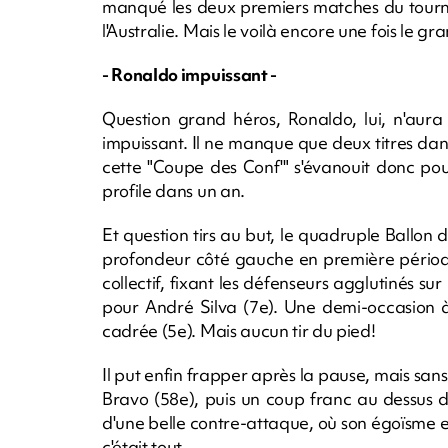
manqué les deux premiers matches du tournoi,
l'Australie. Mais le voilà encore une fois le g
- Ronaldo impuissant -
Question grand héros, Ronaldo, lui, n'aura
impuissant. Il ne manque que deux titres dan
cette "Coupe des Conf'" s'évanouit donc po
profile dans un an.
Et question tirs au but, le quadruple Ballon 
profondeur côté gauche en première période,
collectif, fixant les défenseurs agglutinés s
pour André Silva (7e). Une demi-occasion à
cadrée (5e). Mais aucun tir du pied!
Il put enfin frapper après la pause, mais san
Bravo (58e), puis un coup franc au dessus d
d'une belle contre-attaque, où son égoïsme es
c'était tout...