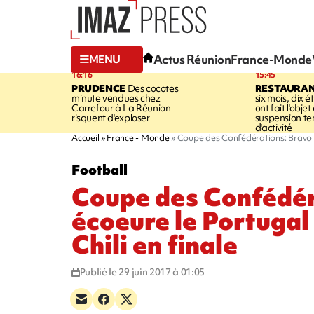
Actus Réunion
France-Monde
MENU
16:16
15:45
PRUDENCE
Des cocotes
RESTAURAN
minute vendues chez
six mois, dix 
Carrefour à La Réunion
ont fait l'objet
risquent d'exploser
suspension t
d'activité
Accueil
France - Monde
Coupe des Confédérations: Bravo éc
Football
Coupe des Confédér
écoeure le Portugal 
Chili en finale
Publié le 29 juin 2017 à 01:05