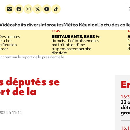
Vidéos
Faits divers
Inforoutes
Météo Réunion
L’actu des coll
15:45
1
es cocotes
RESTAURANTS, BARS
En
A
es chez
six mois, dix établissements
l
a Réunion
ont fait l'objet d'une
p
loser
suspension temporaire
d
d'activité
nchent sur le report de la présidentielle
s députés se
En
rt de la
16:3
23 
dét
gra
 2024 à 11:14
16:1