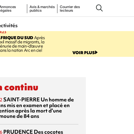
Annonces
Avis & marchés
Courrier des
légales
publics
lecteurs
ectivités
4:23
FRIQUE DU SUD
Après
'exil massif de migrants, la
énurie de main-d'œuvre
ans la nation Arc en ciel
VOIR PLUS
 continu
SAINT-PIERRE
Un homme de
2
ans mis en examen et placé en
ention après la mort d'une
moune de 84 ans
PRUDENCE
Des cocotes
6