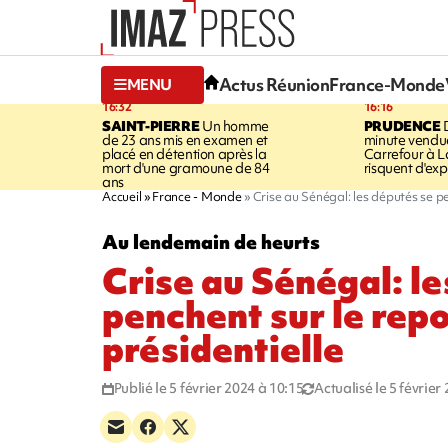
Actus Réunion
France-Monde
MENU
16:32
16:16
SAINT-PIERRE
Un homme
PRUDENCE
D
de 23 ans mis en examen et
minute vendu
placé en détention après la
Carrefour à L
mort d'une gramoune de 84
risquent d'exp
ans
Accueil
France - Monde
Crise au Sénégal: les députés se pe
Au lendemain de heurts
Crise au Sénégal: le
penchent sur le repo
présidentielle
Publié le 5 février 2024 à 10:15
Actualisé le 5 février