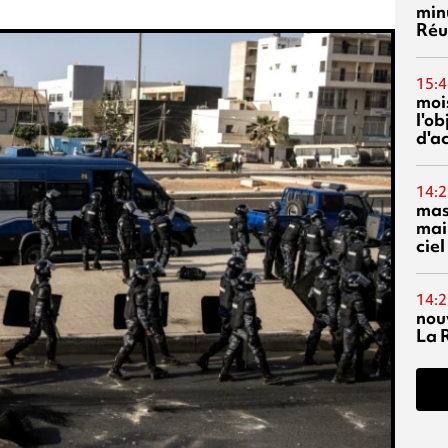
min
Réu
15:4
mois
l'o
d'ac
14:2
mas
mai
ciel
14:2
nou
La 