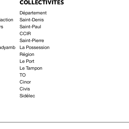
COLLECTIVITÉS
Département
daction
Saint-Denis
rs
Saint-Paul
CCIR
Saint-Pierre
 gadyamb
La Possession
Région
Le Port
Le Tampon
TO
Cinor
Civis
Sidélec