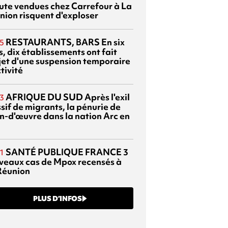
ute vendues chez Carrefour à La
nion risquent d'exploser
RESTAURANTS, BARS
En six
5
, dix établissements ont fait
bjet d'une suspension temporaire
tivité
AFRIQUE DU SUD
Après l'exil
3
sif de migrants, la pénurie de
n-d'œuvre dans la nation Arc en
SANTÉ PUBLIQUE FRANCE
3
1
veaux cas de Mpox recensés à
Réunion
PLUS D’INFOS