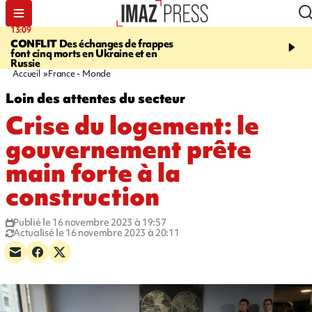
13:09
17:14
CONFLIT
Des échanges de frappes
ESCALADE
Quatre méd
font cinq morts en Ukraine et en
européennes pour les je
Russie
grimpeurs réunionnais 
Accueil
France - Monde
Loin des attentes du secteur
Crise du logement: le
gouvernement prête
main forte à la
construction
Publié le 16 novembre 2023 à 19:57
Actualisé le 16 novembre 2023 à 20:11