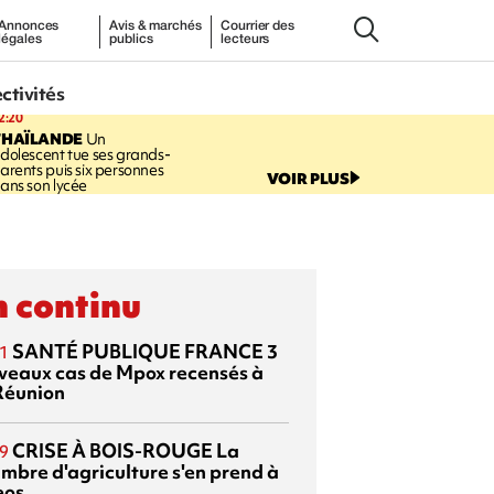
Annonces
Avis & marchés
Courrier des
légales
publics
lecteurs
ectivités
2:20
THAÏLANDE
Un
dolescent tue ses grands-
arents puis six personnes
VOIR PLUS
ans son lycée
 continu
SANTÉ PUBLIQUE FRANCE
3
1
veaux cas de Mpox recensés à
Réunion
CRISE À BOIS-ROUGE
La
9
mbre d'agriculture s'en prend à
eos