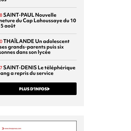
SAINT-PAUL
Nouvelle
8
meture du Cap Lahoussaye du 10
15 août
THAÏLANDE
Un adolescent
0
 ses grands-parents puis six
sonnes dans son lycée
SAINT-DENIS
Le téléphérique
7
ang a repris du service
PLUS D’INFOS