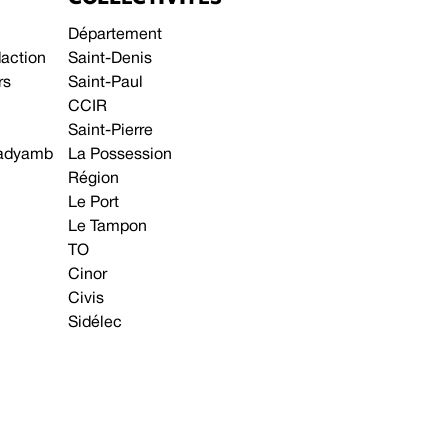
Département
daction
Saint-Denis
rs
Saint-Paul
CCIR
Saint-Pierre
 gadyamb
La Possession
Région
Le Port
Le Tampon
TO
Cinor
Civis
Sidélec
Annonces légales
Avis & Marchés publics