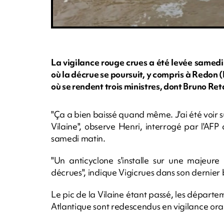
La vigilance rouge crues a été levée samedi
où la décrue se poursuit, y compris à Redon (I
où se rendent trois ministres, dont Bruno Ret
"Ça a bien baissé quand même. J'ai été voir sur
Vilaine", observe Henri, interrogé par l'AFP
samedi matin.
"Un anticyclone s'installe sur une majeure
décrues", indique Vigicrues dans son dernier b
Le pic de la Vilaine étant passé, les départem
Atlantique sont redescendus en vigilance or