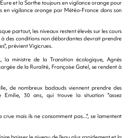
, l'Eure et la Sarthe toujours en vigilance orange pour
us en vigilance orange par Météo-France dans son
que partout, les niveaux restent élevés sur les cours
ur à des conditions non débordantes devrait prendre
es", prévient Vigicrues.
au, la ministre de la Transition écologique, Agnès
argée de la Ruralité, Françoise Gatel, se rendent à
elle, de nombreux badauds viennent prendre des
 Emilie, 30 ans, qui trouve la situation "assez
la crue mais ils ne consomment pas...", se lamentent
aire baisser le niveau de l'eau plus rapidement et la