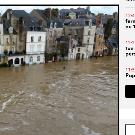
12:4
fer
au 
12:2
tue
per
11:5
Pap