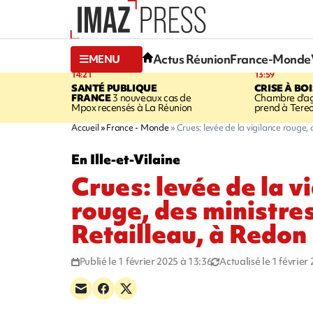
Actus Réunion
France-Monde
MENU
14:21
13:59
SANTÉ PUBLIQUE
CRISE À BO
FRANCE
3 nouveaux cas de
Chambre d'agr
Mpox recensés à La Réunion
prend à Tere
Accueil
France - Monde
Crues: levée de la vigilance rouge,
En Ille-et-Vilaine
Crues: levée de la v
rouge, des ministres
Retailleau, à Redon
Publié le 1 février 2025 à 13:36
Actualisé le 1 février