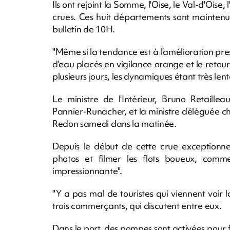
Ils ont rejoint la Somme, l'Oise, le Val-d'Oise
crues. Ces huit départements sont mainten
bulletin de 10H.
"Même si la tendance est à l'amélioration pres
d'eau placés en vigilance orange et le reto
plusieurs jours, les dynamiques étant très lent
Le ministre de l'Intérieur, Bruno Retaille
Pannier-Runacher, et la ministre déléguée ch
Redon samedi dans la matinée.
Depuis le début de cette crue exceptionn
photos et filmer les flots boueux, comme
impressionnante".
"Y a pas mal de touristes qui viennent voir 
trois commerçants, qui discutent entre eux.
Dans le port, des pompes sont activées pour f