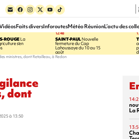
Vidéos
Faits divers
Inforoutes
Météo Réunion
L’actu des coll
12:48
1
IS-ROUGE
La
SAINT-PAUL
Nouvelle
iculture s'en
fermeture du Cap
a
os
Lahoussaye du 10 au 15
p
août
d
 des ministres, dont Retailleau, à Redon
igilance
En
, dont
14:2
nou
La 
 2025 à 13:50
13:5
Cha
Ter