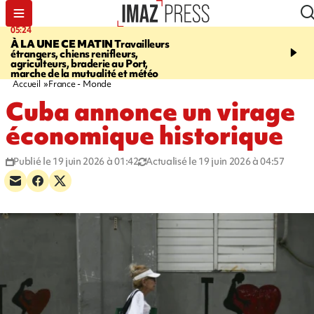
05:24
07:05
À LA UNE CE MATIN
Travailleurs
ETANG-SALÉ
Des chien
étrangers, chiens renifleurs,
mobilisés pour traquer le
agriculteurs, braderie au Port,
d'eau potable. Les vidéo
marche de la mutualité et météo
retrouver sur notre site
Accueil
France - Monde
Cuba annonce un virage
économique historique
Publié le 19 juin 2026 à 01:42
Actualisé le 19 juin 2026 à 04:57