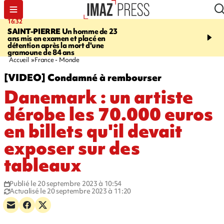
16:32
21:08
SAINT-PIERRE
Un homme de 23
MONDE
Arabie saoudit
ans mis en examen et placé en
et Turquie scellent un p
détention après la mort d'une
défense en pleine guerr
gramoune de 84 ans
Orient
Accueil
France - Monde
[VIDEO] Condamné à rembourser
Danemark : un artiste
dérobe les 70.000 euros
en billets qu'il devait
exposer sur des
tableaux
Publié le 20 septembre 2023 à 10:54
Actualisé le 20 septembre 2023 à 11:20