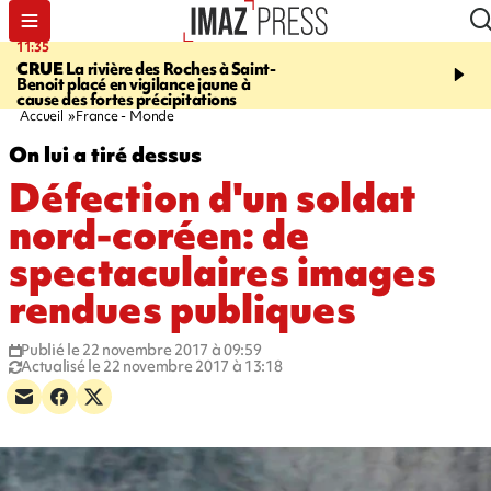
11:35
11:57
CRUE
La rivière des Roches à Saint-
SAINT-DENIS
Le télép
Benoit placé en vigilance jaune à
Papang a repris du servi
cause des fortes précipitations
Accueil
France - Monde
On lui a tiré dessus
Défection d'un soldat
nord-coréen: de
spectaculaires images
rendues publiques
Publié le 22 novembre 2017 à 09:59
Actualisé le 22 novembre 2017 à 13:18