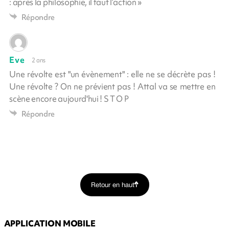
: après la philosophie, il faut l’action »
Répondre
Eve
2 ans
Une révolte est "un évènement" : elle ne se décrète pas !
Une révolte ? On ne prévient pas ! Attal va se mettre en
scène encore aujourd'hui ! S T O P
Répondre
Retour en haut
APPLICATION MOBILE