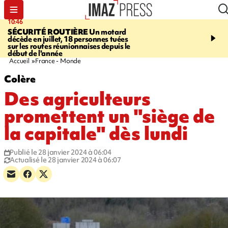
10:46
13:49
SÉCURITÉ ROUTIÈRE
Un motard
JUSTICE
Violences sexu
décède en juillet, 18 personnes tuées
mineurs - un courrier d
sur les routes réunionnaises depuis le
pointe les défaillances 
début de l'année
Accueil
France - Monde
Colère
Des agriculteurs
promettent un "siège de
la capitale" dès lundi
Publié le 28 janvier 2024 à 06:04
Actualisé le 28 janvier 2024 à 06:07