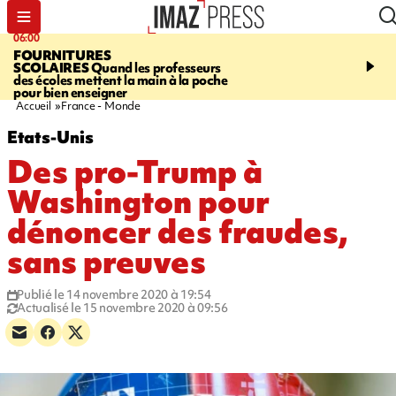
06:00
08:37
FOURNITURES
REQUIN BOULEDOG
SCOLAIRES
Quand les professeurs
APERÇU
La flamme rou
des écoles mettent la main à la poche
maintenue pendant 48 h
pour bien enseigner
l'Étang-Salé
Accueil
France - Monde
Etats-Unis
Des pro-Trump à
Washington pour
dénoncer des fraudes,
sans preuves
Publié le 14 novembre 2020 à 19:54
Actualisé le 15 novembre 2020 à 09:56