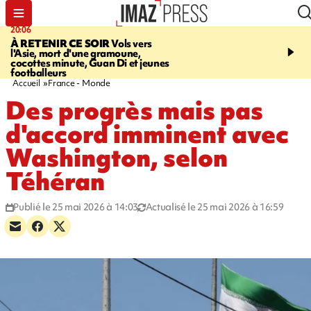
20:06
07:22
À RETENIR CE SOIR
Vols vers
JUSTICE
Le rappeur M
l'Asie, mort d'une gramoune,
Squale condamné à deu
cocottes minute, Guan Di et jeunes
des violences sur deux
footballeurs
Accueil
France - Monde
Des progrès mais pas
d'accord imminent avec
Washington, selon
Téhéran
Publié le 25 mai 2026 à 14:03
Actualisé le 25 mai 2026 à 16:59