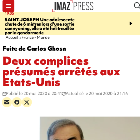
19:05
20:44
SAINT-JOSEPH
Une adolescente
À RETENIR CE SOIR
G
chute de 6 mètres lors d'une sortie
rouée de coups, cycliste,
cannyoning, elle a été hélitreuillée
personne disparue et c
par la gendarmerie
para-natation
Accueil
France - Monde
Fuite de Carlos Ghosn
Deux complices
présumés arrêtés aux
Etats-Unis
Publié le 20 mai 2020 à 20:41
Actualisé le 20 mai 2020 à 21:16