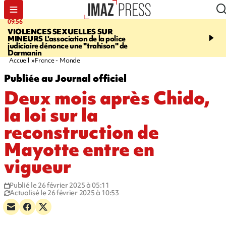
09:56
12:19
VIOLENCES SEXUELLES SUR
SAINT-DENIS
Un hom
MINEURS
L'association de la police
grièvement blessé à cou
judiciaire dénonce une "trahison" de
bouteille dans une baga
Darmanin
Accueil
France - Monde
Publiée au Journal officiel
Deux mois après Chido,
la loi sur la
reconstruction de
Mayotte entre en
vigueur
Publié le 26 février 2025 à 05:11
Actualisé le 26 février 2025 à 10:53