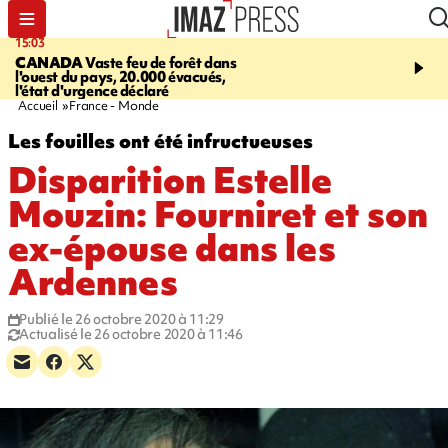
15:03
19:21
CANADA
Vaste feu de forêt dans
CONTRÔLES ROUTIE
l'ouest du pays, 20.000 évacués,
end, 109 infractions rele
l'état d'urgence déclaré
police
Accueil
France - Monde
Les fouilles ont été infructueuses
Disparition Estelle
Mouzin: Fourniret et son
ex-épouse dans les
Ardennes
Publié le 26 octobre 2020 à 11:29
Actualisé le 26 octobre 2020 à 11:46