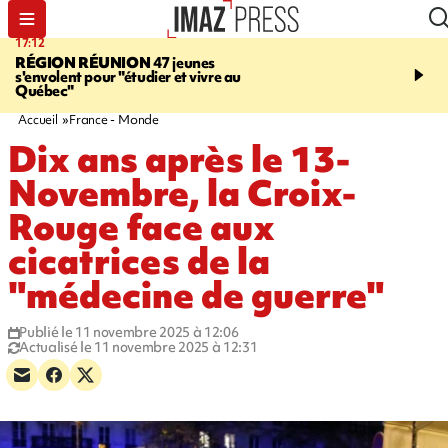
17:12
19:05
RÉGION RÉUNION
47 jeunes
SAINT-JOSEPH
Une ad
s'envolent pour "étudier et vivre au
chute de 6 mètres lors d'
Québec"
cannyoning, elle a été hé
par la gendarmerie
Accueil
France - Monde
Dix ans après le 13-
Novembre, la Croix-
Rouge face aux
cicatrices de la
"médecine de guerre"
Publié le 11 novembre 2025 à 12:06
Actualisé le 11 novembre 2025 à 12:31