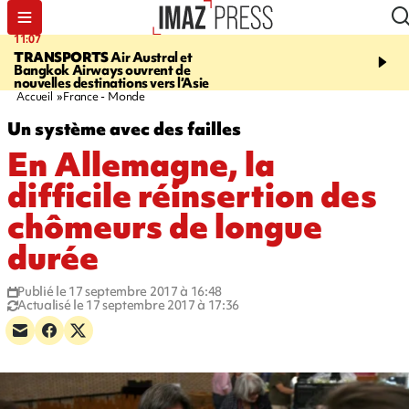
11:07
11:48
TRANSPORTS
Air Austral et
LE TAMPON
Prudence, 
Bangkok Airways ouvrent de
l'eau est dégradée à la P
nouvelles destinations vers l’Asie
cafres
Accueil
France - Monde
Un système avec des failles
En Allemagne, la
difficile réinsertion des
chômeurs de longue
durée
Publié le 17 septembre 2017 à 16:48
Actualisé le 17 septembre 2017 à 17:36