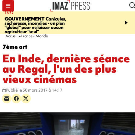
16:37
20:23
GOUVERNEMENT
Canicules,
À RETENIR CE SOIR
H
sécheresse, incendies - un plan
interpellé, coprs retrouv
"global" pour ne laisser aucun
conducteurs, fin de grèv
agriculteur "seul"
maltraités
Accueil
France - Monde
7ème art
En Inde, dernière séance
au Regal, l'un des plus
vieux cinémas
Publié le 30 mars 2017 à 14:17