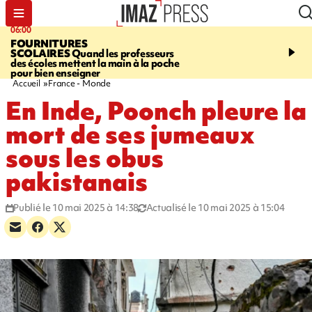
06:00
08:37
FOURNITURES
REQUIN BOULEDOG
SCOLAIRES
Quand les professeurs
APERÇU
La flamme rou
des écoles mettent la main à la poche
maintenue pendant 48 h
pour bien enseigner
l'Étang-Salé
Accueil
France - Monde
En Inde, Poonch pleure la
mort de ses jumeaux
sous les obus
pakistanais
Publié le 10 mai 2025 à 14:38
Actualisé le 10 mai 2025 à 15:04