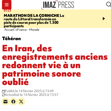
07:23
08:37
MARATHON DE LA CORNICHE
La
SAINT-DENIS
Lancemen
route du Littoral transformée en
braderie de l'océan pour
piste de course pour plus de 1.300
pouvoir d'achat des fami
participants
soutenir les commerçan
Accueil
France - Monde
Téhéran
En Iran, des
enregistrements anciens
redonnent vie à un
patrimoine sonore
oublié
Publié le 14 février 2025 à 13:49
Actualisé le 14 février 2025 à 13:57