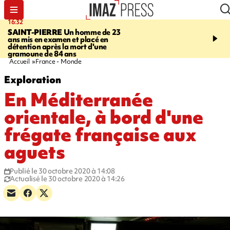
16:32
21:08
SAINT-PIERRE
Un homme de 23
MONDE
Arabie saoudit
ans mis en examen et placé en
et Turquie scellent un p
détention après la mort d'une
défense en pleine guerr
gramoune de 84 ans
Orient
Accueil
France - Monde
Exploration
En Méditerranée
orientale, à bord d'une
frégate française aux
aguets
Publié le 30 octobre 2020 à 14:08
Actualisé le 30 octobre 2020 à 14:26