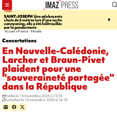
19:05
20:44
SAINT-JOSEPH
Une adolescente
À RETENIR CE SOIR
G
chute de 6 mètres lors d'une sortie
rouée de coups, cycliste,
cannyoning, elle a été hélitreuillée
personne disparue et c
par la gendarmerie
para-natation
Accueil
France - Monde
Concertations
En Nouvelle-Calédonie,
Larcher et Braun-Pivet
plaident pour une
"souveraineté partagée"
dans la République
Publié le 14 novembre 2024 à 15:35
Actualisé le 14 novembre 2024 à 16:18