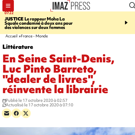
07:22
10:46
JUSTICE
Le rappeur Moha La
SÉCURITÉ ROUTIÈRE
Squale condamné à deux ans pour
décède en juillet, 18 pe
des violences sur deux femmes
sur les routes réunionnai
début de l'année
Accueil
France - Monde
Littérature
En Seine Saint-Denis,
Luc Pinto Barreto,
"dealer de livres",
réinvente la librairie
Publié le 17 octobre 2020 à 02:57
Actualisé le 17 octobre 2020 à 07:10