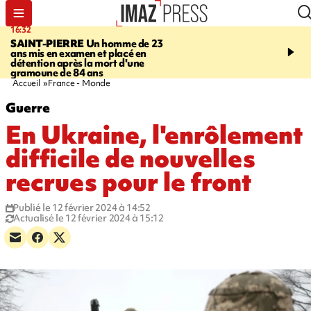
16:32
21:08
SAINT-PIERRE
Un homme de 23
MONDE
Arabie saoudit
ans mis en examen et placé en
et Turquie scellent un p
détention après la mort d'une
défense en pleine guerr
gramoune de 84 ans
Orient
Accueil
France - Monde
Guerre
En Ukraine, l'enrôlement
difficile de nouvelles
recrues pour le front
Publié le 12 février 2024 à 14:52
Actualisé le 12 février 2024 à 15:12