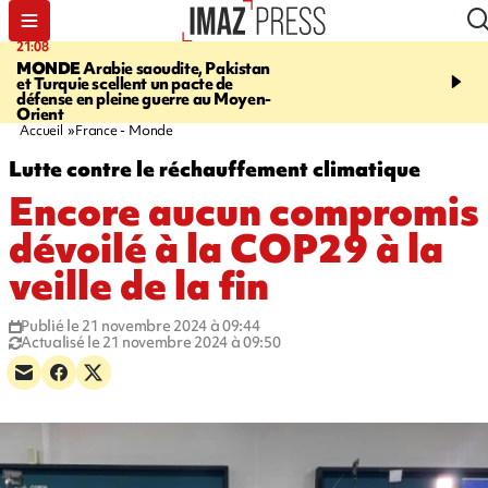
21:08
08:11
MONDE
Arabie saoudite, Pakistan
CRÉATEUR PÉI
Xénosc
et Turquie scellent un pacte de
de cartes à collectionne
défense en pleine guerre au Moyen-
La Réunion
Orient
Accueil
France - Monde
Lutte contre le réchauffement climatique
Encore aucun compromis
dévoilé à la COP29 à la
veille de la fin
Publié le 21 novembre 2024 à 09:44
Actualisé le 21 novembre 2024 à 09:50