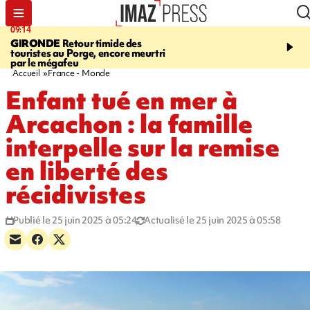
09:14
13:09
GIRONDE
Retour timide des
CONFLIT
Des échanges
touristes au Porge, encore meurtri
font cinq morts en Ukrai
par le mégafeu
Russie
Accueil
France - Monde
Enfant tué en mer à
Arcachon : la famille
interpelle sur la remise
en liberté des
récidivistes
Publié le 25 juin 2025 à 05:24
Actualisé le 25 juin 2025 à 05:58