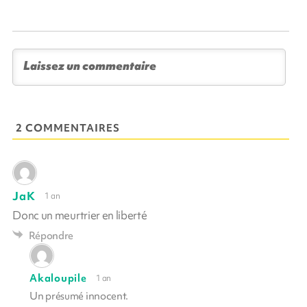
2 COMMENTAIRES
JaK
1 an
Donc un meurtrier en liberté
Répondre
Akaloupile
1 an
Un présumé innocent.