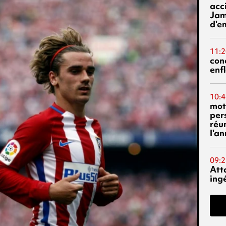
acci
Jam
d'e
11:2
con
enf
10:4
mot
per
réu
l'a
09:2
Att
ing