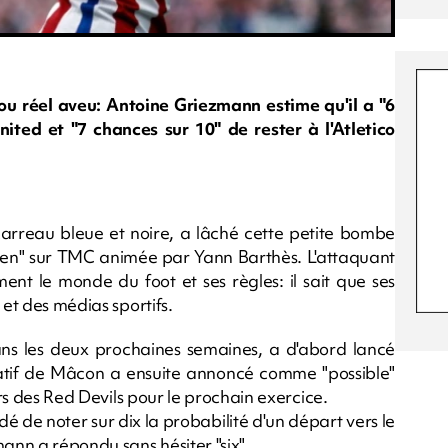
 ou réel aveu: Antoine Griezmann estime qu'il a "6
ted et "7 chances sur 10" de rester à l'Atletico
 carreau bleue et noire, a lâché cette petite bombe
tidien" sur TMC animée par Yann Barthès. L'attaquant
ent le monde du foot et ses règles: il sait que ses
 et des médias sportifs.
ns les deux prochaines semaines, a d'abord lancé
e natif de Mâcon a ensuite annoncé comme "possible"
urs des Red Devils pour le prochain exercice.
é de noter sur dix la probabilité d'un départ vers le
ann a répondu sans hésiter "six".