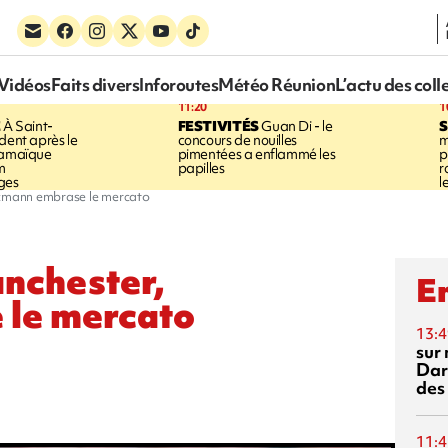
Vidéos
Faits divers
Inforoutes
Météo Réunion
L’actu des coll
11:20
1
E
À Saint-
FESTIVITÉS
Guan Di - le
S
dent après le
concours de nouilles
m
Jamaïque
pimentées a enflammé les
p
m
papilles
r
ges
l
iezmann embrase le mercato
anchester,
En
 le mercato
13:4
sur 
Dar
des
11:4