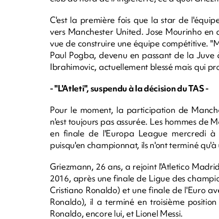
C'est la première fois que la star de l'éq
vers Manchester United. Jose Mourinho en a f
vue de construire une équipe compétitive. 
Paul Pogba, devenu en passant de la Juve à
Ibrahimovic, actuellement blessé mais qui pro
- "L'Atleti", suspendu à la décision du TAS -
Pour le moment, la participation de Manch
n'est toujours pas assurée. Les hommes de M
en finale de l'Europa League mercredi à 
puisqu'en championnat, ils n'ont terminé qu'à 
Griezmann, 26 ans, a rejoint l'Atletico Madr
2016, après une finale de Ligue des champi
Cristiano Ronaldo) et une finale de l'Euro av
Ronaldo), il a terminé en troisième position
Ronaldo, encore lui, et Lionel Messi.