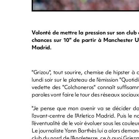
Volonté de mettre la pression sur son club
chances sur 10" de partir à Manchester Uni
Madrid.
"Grizou", tout sourire, chemise de hipster à
lundi soir sur le plateau de l'émission "Quo
vedette des "Colchoneros" connaît suffisamm
paroles vont faire le tour des réseaux sociaux
"Je pense que mon avenir va se décider da
l'avant-centre de l'Atletico Madrid. Puis l
l'éventualité de le voir évoluer sous les coule
Le journaliste Yann Barthès lui a alors demand
club du nord de l'Angleterre, ce à quoi Griezm