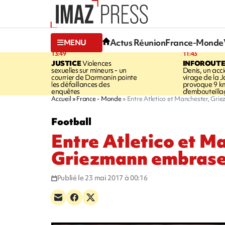
Actus Réunion
France-Monde
MENU
13:49
11:43
JUSTICE
Violences
INFOROUT
sexuelles sur mineurs - un
Denis, un acci
courrier de Darmanin pointe
virage de la 
les défaillances des
provoque 9 k
enquêtes
d'embouteilla
Accueil
France - Monde
Entre Atletico et Manchester, Gr
Football
Entre Atletico et M
Griezmann embrase
Publié le 23 mai 2017 à 00:16