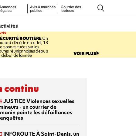
Annonces
Avis & marchés
Courrier des
légales
publics
lecteurs
ectivités
0:46
ÉCURITÉ ROUTIÈRE
Un
otard décède en juillet, 18
ersonnes tuées sur les
outes réunionnaises depuis
VOIR PLUS
e début de l'année
 continu
JUSTICE
Violences sexuelles
9
mineurs - un courrier de
manin pointe les défaillances
 enquêtes
INFOROUTE
À Saint-Denis, un
3