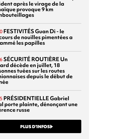
dent après le virage de la
aïque provoque 9 km
mbouteillages
FESTIVITÉS
Guan Di - le
0
cours de nouilles pimentées a
lammé les papilles
SÉCURITÉ ROUTIÈRE
Un
6
ard décède en juillet, 18
sonnes tuées sur les routes
nionnaises depuis le début de
nnée
PRÉSIDENTIELLE
Gabriel
5
al porte plainte, dénonçant une
érence russe
PLUS D’INFOS