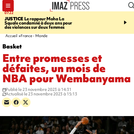
07:22
10:46
JUSTICE
Le rappeur Moha La
SÉCURITÉ ROUTIÈRE
Squale condamné à deux ans pour
décède en juillet, 18 pe
des violences sur deux femmes
sur les routes réunionnai
début de l'année,
Accueil
France - Monde
Basket
Entre promesses et
défaites, un mois de
NBA pour Wembanyama
Publié le 23 novembre 2023 à 14:31
Actualisé le 23 novembre 2023 à 15:13