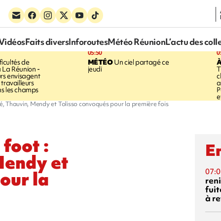
Vidéos
Faits divers
Inforoutes
Météo Réunion
L’actu des coll
05:50
0
ficultés de
MÉTÉO
Un ciel partagé ce
À
 La Réunion -
jeudi
T
urs envisagent
c
travailleurs
a
ns les champs
P
e
, Thauvin, Mendy et Tolisso convoqués pour la première fois
foot :
En
Mendy et
07:0
our la
reni
fuit
à re