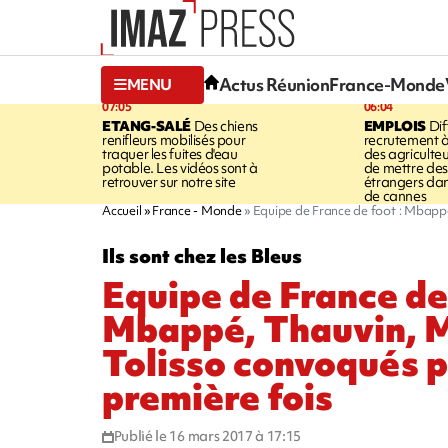
Actus Réunion
France-Monde
MENU
07:05
06:04
ETANG-SALÉ
Des chiens
EMPLOIS
Dif
renifleurs mobilisés pour
recrutement à
traquer les fuites d'eau
des agriculte
potable. Les vidéos sont à
de mettre des 
retrouver sur notre site
étrangers da
de cannes
Accueil
France - Monde
Equipe de France de foot : Mbappé
Ils sont chez les Bleus
Equipe de France de 
Mbappé, Thauvin, 
Tolisso convoqués p
première fois
Publié le 16 mars 2017 à 17:15