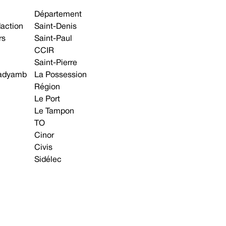
Département
daction
Saint-Denis
rs
Saint-Paul
CCIR
Saint-Pierre
 gadyamb
La Possession
Région
Le Port
Le Tampon
TO
Cinor
Civis
Sidélec
Annonces légales
Avis & Marchés publics