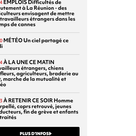
EMPLOIS
Difficultés de
4
rutement à La Réunion - des
iculteurs envisagent de mettre
travailleurs étrangers dans les
mps de cannes
MÉTÉO
Un ciel partagé ce
0
di
À LA UNE CE MATIN
4
vailleurs étrangers, chiens
fleurs, agriculteurs, braderie au
t, marche de la mutualité et
éo
À RETENIR CE SOIR
Homme
3
rpellé, coprs retrouvé, jeunes
ducteurs, fin de grève et enfants
traités
PLUS D’INFOS