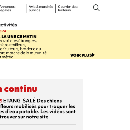
Annonces
Avis & marchés
Courrier des
légales
publics
lecteurs
ectivités
5:24
 LA UNE CE MATIN
ravailleurs étrangers,
hiens renifleurs,
griculteurs, braderie au
ort, marche de la mutualité
VOIR PLUS
t météo
 continu
ETANG-SALÉ
Des chiens
5
fleurs mobilisés pour traquer les
es d'eau potable. Les vidéos sont
trouver sur notre site