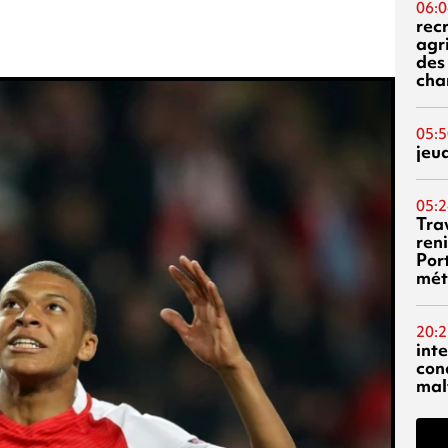
06:0
rec
agr
des 
cha
05:5
jeu
05:2
Tra
reni
Por
mét
20:2
inte
con
mal