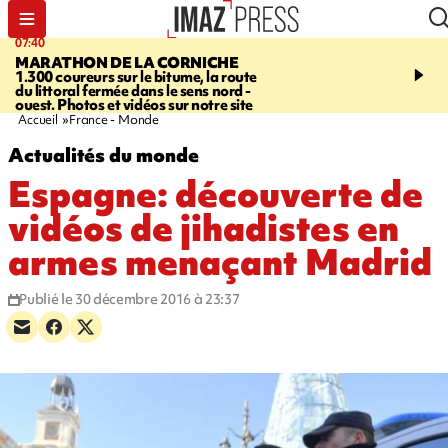
07:40
10:33
MARATHON DE LA CORNICHE
ASSOCIATIONS
Protec
1.300 coureurs sur le bitume, la route
l’enfance - une nouvelle
du littoral fermée dans le sens nord -
Stop VIF organisée à La
ouest. Photos et vidéos sur notre site
Accueil
France - Monde
Actualités du monde
Espagne: découverte de
vidéos de jihadistes en
armes menaçant Madrid
Publié le 30 décembre 2016 à 23:37