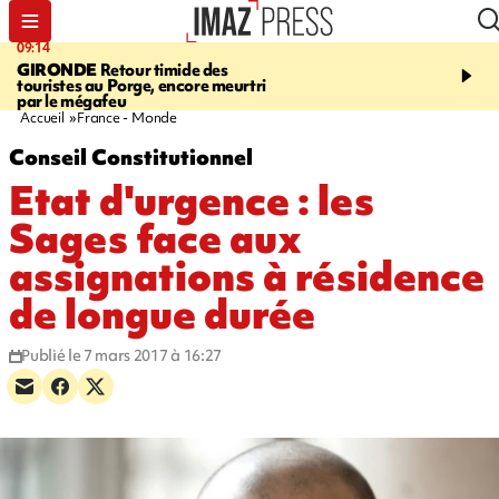
09:14
13:09
GIRONDE
Retour timide des
CONFLIT
Des échanges
touristes au Porge, encore meurtri
font cinq morts en Ukrai
par le mégafeu
Russie
Accueil
France - Monde
Conseil Constitutionnel
Etat d'urgence : les
Sages face aux
assignations à résidence
de longue durée
Publié le 7 mars 2017 à 16:27