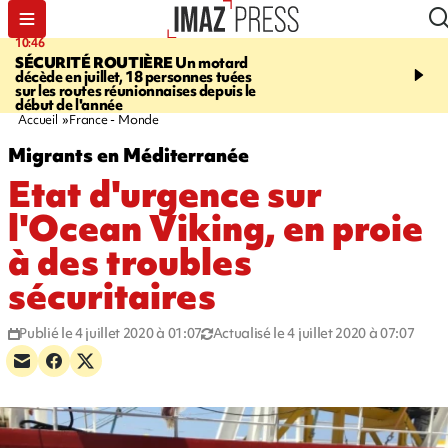
10:46
13:49
SÉCURITÉ ROUTIÈRE
Un motard
JUSTICE
Violences sexu
décède en juillet, 18 personnes tuées
mineurs - un courrier d
sur les routes réunionnaises depuis le
pointe les défaillances 
début de l'année
Accueil
France - Monde
Migrants en Méditerranée
Etat d'urgence sur
l'Ocean Viking, en proie
à des troubles
sécuritaires
Publié le 4 juillet 2020 à 01:07
Actualisé le 4 juillet 2020 à 07:07