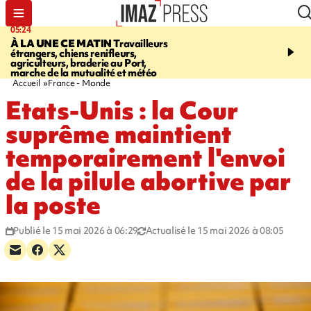
05:24
07:05
À LA UNE CE MATIN
Travailleurs
ETANG-SALÉ
Des chien
étrangers, chiens renifleurs,
mobilisés pour traquer le
agriculteurs, braderie au Port,
d'eau potable. Les vidéo
marche de la mutualité et météo
retrouver sur notre site
Accueil
France - Monde
Etats-Unis : la Cour
suprême maintient
temporairement l'envoi
de la pilule abortive par
la poste
Publié le 15 mai 2026 à 06:29
Actualisé le 15 mai 2026 à 08:05