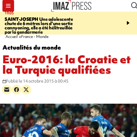
19:05
20:44
SAINT-JOSEPH
Une adolescente
À RETENIR CE SOIR
G
chute de 6 mètres lors d'une sortie
rouée de coups, cycliste,
cannyoning, elle a été hélitreuillée
personne disparue et c
par la gendarmerie
para-natation
Accueil
France - Monde
Actualités du monde
Euro-2016: la Croatie et
la Turquie qualifiées
Publié le 14 octobre 2015 à 00:45