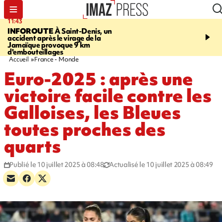
11:43
16:35
INFOROUTE
À Saint-Denis, un
PITON DE LA FOURN
accident après le virage de la
gendarmes évacuent un
Jamaïque provoque 9 km
randonneuse blessée, d
d'embouteillages
conditions météorologiqu
Accueil
France - Monde
Euro-2025 : après une
victoire facile contre les
Galloises, les Bleues
toutes proches des
quarts
Publié le 10 juillet 2025 à 08:48
Actualisé le 10 juillet 2025 à 08:49