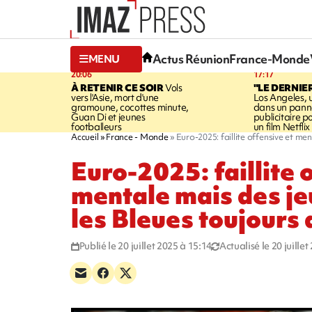
Actus Réunion
France-Monde
MENU
20:06
17:17
À RETENIR CE SOIR
Vols
"LE DERNIE
vers l'Asie, mort d'une
Los Angeles, 
gramoune, cocottes minute,
dans un pan
Guan Di et jeunes
publicitaire 
footballeurs
un film Netflix
Accueil
France - Monde
Euro-2025: faillite offensive et me
Euro-2025: faillite 
mentale mais des je
les Bleues toujours
Publié le 20 juillet 2025 à 15:14
Actualisé le 20 juille