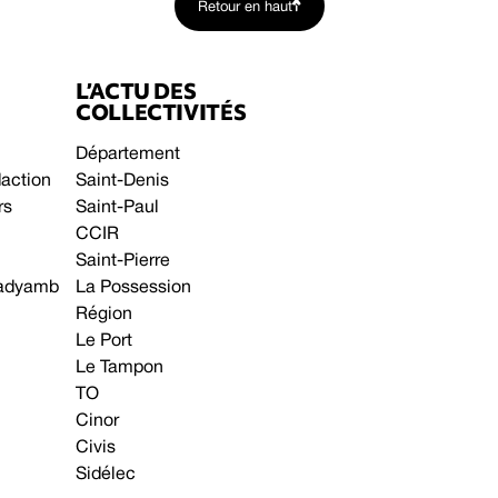
Retour en haut
L’ACTU DES
COLLECTIVITÉS
Département
daction
Saint-Denis
rs
Saint-Paul
CCIR
Saint-Pierre
 gadyamb
La Possession
Région
Le Port
Le Tampon
TO
Cinor
Civis
Sidélec