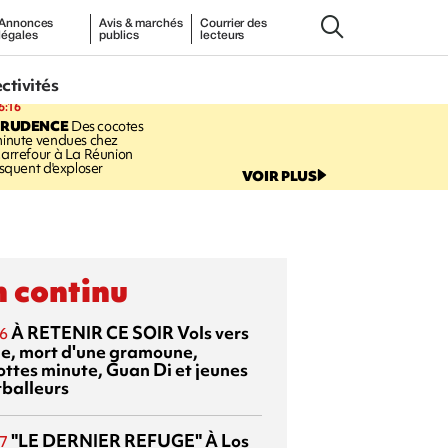
Annonces
Avis & marchés
Courrier des
légales
publics
lecteurs
ectivités
6:16
PRUDENCE
Des cocotes
inute vendues chez
arrefour à La Réunion
isquent d'exploser
VOIR PLUS
 continu
À RETENIR CE SOIR
Vols vers
6
sie, mort d'une gramoune,
ottes minute, Guan Di et jeunes
tballeurs
"LE DERNIER REFUGE"
À Los
7