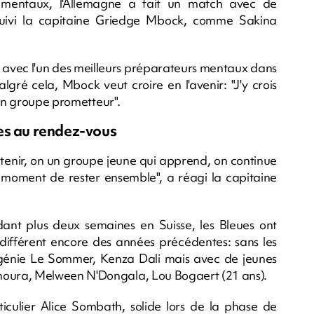
 mentaux, l'Allemagne a fait un match avec de
ursuivi la capitaine Griedge Mbock, comme Sakina
s avec l'un des meilleurs préparateurs mentaux dans
gré cela, Mbock veut croire en l'avenir: "J'y crois
 un groupe prometteur".
es au rendez-vous
retenir, on un groupe jeune qui apprend, on continue
 le moment de rester ensemble", a réagi la capitaine
nt plus deux semaines en Suisse, les Bleues ont
 différent encore des années précédentes: sans les
énie Le Sommer, Kenza Dali mais avec de jeunes
oura, Melween N'Dongala, Lou Bogaert (21 ans).
ticulier Alice Sombath, solide lors de la phase de