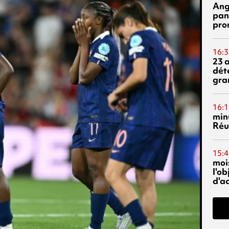
Ang
pan
pro
16:3
23 
dét
gra
16:1
min
Réu
15:4
mois
l'o
d'ac