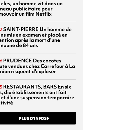
eles, un homme vit dans un
neau publicitaire pour
mouvoir un film Netflix
SAINT-PIERRE
Un homme de
2
ans mis en examen et placé en
ention après la mort d'une
moune de 84 ans
PRUDENCE
Des cocotes
6
ute vendues chez Carrefour à La
nion risquent d'exploser
RESTAURANTS, BARS
En six
5
, dix établissements ont fait
bjet d'une suspension temporaire
tivité
PLUS D’INFOS