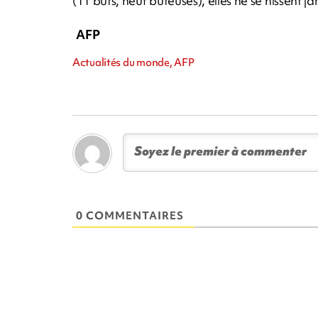
(11 buts, neuf buteuses), elles ne se hissent 
AFP
Actualités du monde, AFP
0 COMMENTAIRES