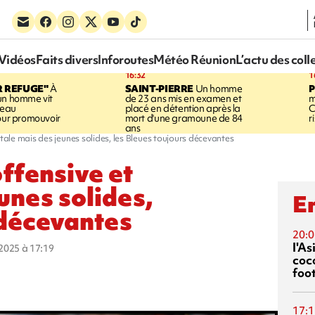
Vidéos
Faits divers
Inforoutes
Météo Réunion
L’actu des coll
16:32
1
R REFUGE"
À
SAINT-PIERRE
Un homme
un homme vit
de 23 ans mis en examen et
m
neau
placé en détention après la
C
pour promouvoir
mort d'une gramoune de 84
r
ans
ntale mais des jeunes solides, les Bleues toujours décevantes
offensive et
unes solides,
En
 décevantes
20:0
l'A
t 2025 à 17:19
coc
foo
17:1