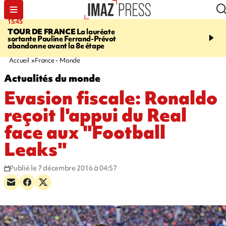
15:45
20:17
TOUR DE FRANCE
La lauréate
À RETENIR CE SOIR
Sé
sortante Pauline Ferrand-Prévot
routière, concours de nou
abandonne avant la 8e étape
du littoral fermée, courr
Darmanin et évacuation
Accueil
France - Monde
Actualités du monde
Evasion fiscale: Ronaldo
reçoit l'appui du Real
face aux "Football
Leaks"
Publié le 7 décembre 2016 à 04:57