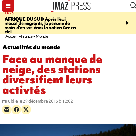
14:23
16:32
AFRIQUE DU SUD
Après l'exil
SAINT-PIERRE
Un hom
massif de migrants, la pénurie de
ans mis en examen et pl
main-d'œuvre dans la nation Arc en
détention après la mort
ciel
gramoune de 84 ans
Accueil
France - Monde
Actualités du monde
Face au manque de
neige, des stations
diversifient leurs
activtés
Publié le 29 décembre 2016 à 12:02